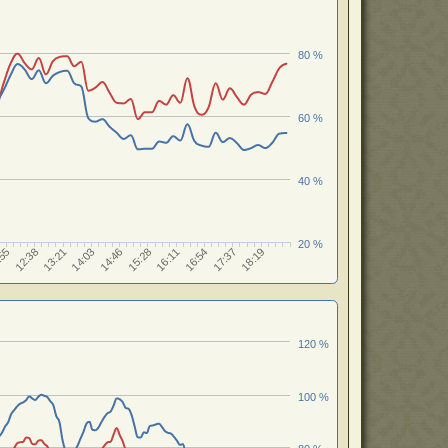
80 %
60 %
40 %
20 %
14:46
16:11
17:37
12:38
14:03
15:28
16:54
:55
18:19
13:21
120 %
100 %