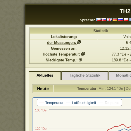
TH2
Sprache:
Statistik
Lokalisierung:
Vala
der Messungen:
6 
Gemessen an:
12.12.
Höchste Temperatur:
77.3 °De - 
Niedrigste Temp.:
189.8 °De -
Aktuelles
Tägliche Statistik
Monatlic
Heute
Temperatur:
Min.: 124.1 °De | Du
Temperatur
Luftfeuchtigkeit
Taupunkt
130 °De
120 °De