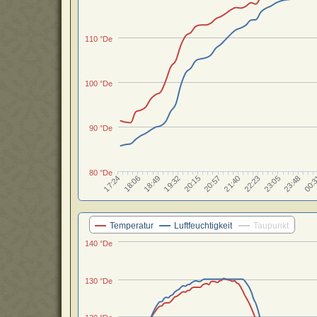
110 °De
100 °De
90 °De
80 °De
19:32
20:57
22:23
17:24
23:48
18:49
20:15
21:40
23:05
18:06
00:
Temperatur
Luftfeuchtigkeit
Taupunkt
140 °De
130 °De