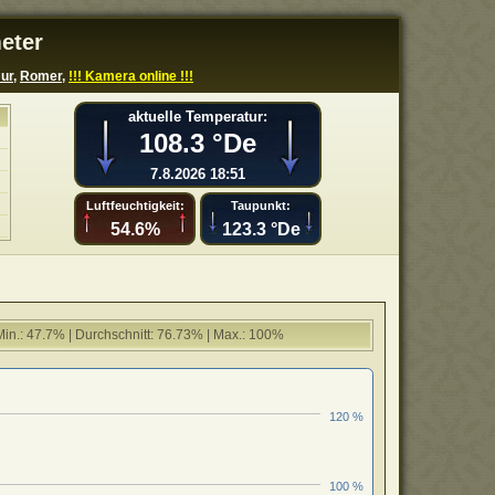
eter
ur
,
Romer
,
!!! Kamera online !!!
aktuelle Temperatur:
108.3 °De
7.8.2026 18:51
Luftfeuchtigkeit:
Taupunkt:
54.6%
123.3 °De
in.: 47.7% | Durchschnitt: 76.73% | Max.: 100%
120 %
100 %