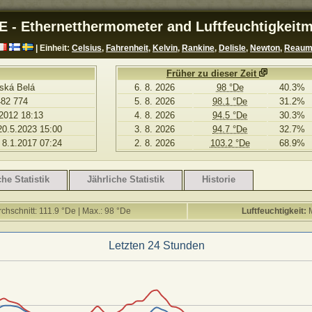
E - Ethernetthermometer and Luftfeuchtigkeitm
| Einheit:
Celsius
,
Fahrenheit
,
Kelvin
,
Rankine
,
Delisle
,
Newton
,
Reaum
Früher zu dieser Zeit
ská Belá
6. 8. 2026
98 °De
40.3%
482 774
5. 8. 2026
98.1 °De
31.2%
2012 18:13
4. 8. 2026
94.5 °De
30.3%
20.5.2023 15:00
3. 8. 2026
94.7 °De
32.7%
 8.1.2017 07:24
2. 8. 2026
103.2 °De
68.9%
he Statistik
Jährliche Statistik
Historie
rchschnitt: 111.9 °De | Max.: 98 °De
Luftfeuchtigkeit:
M
Letzten 24 Stunden