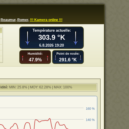
,
Reaumur
,
Romer
,
!!! Kamera online !!!
Température actuelle:
303.9 °K
6.8.2026 19:20
Humidité:
Point de rosée:
47.9%
291.6 °K
dité:
MIN: 25.8% | MOY: 62.28% | MAX: 100%
160 %
140 %