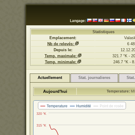
Langage:
Statistiques
Emplacement:
Valas
Nb de relevés:
6 48
Depuis le:
12.12.2
Temp. maximale:
321.7 °K - 2
Temp. minimale:
246.7 °K - 8
Actuellement
Stat. journalieres
Stat
Aujourd'hui
Temperature:
MIN
Temperature
Humidité
Point de rosée
320 °K
315 °K