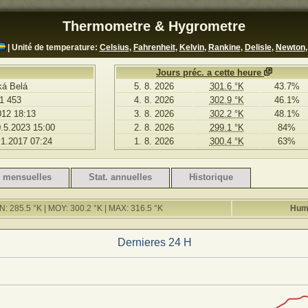
Thermometre & Hygrometre
| Unité de temperature:
Celsius
,
Fahrenheit
,
Kelvin
,
Rankine
,
Delisle
,
Newton
Jours préc. a cette heure
ká Belá
5. 8. 2026
301.6 °K
43.7%
1 453
4. 8. 2026
302.9 °K
46.1%
012 18:13
3. 8. 2026
302.2 °K
48.1%
0.5.2023 15:00
2. 8. 2026
299.1 °K
84%
.1.2017 07:24
1. 8. 2026
300.4 °K
63%
. mensuelles
Stat. annuelles
Historique
: 285.5 °K | MOY: 300.2 °K | MAX: 316.5 °K
Humi
Dernieres 24 H