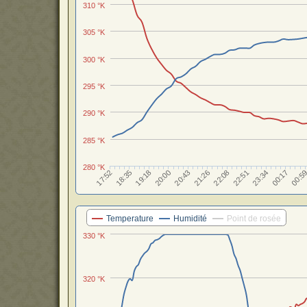
310 °K
305 °K
300 °K
295 °K
290 °K
285 °K
280 °K
22:08
19:18
22:51
20:00
23:34
20:43
17:52
00:17
21:26
18:35
00:5
Temperature
Humidité
Point de rosée
330 °K
320 °K