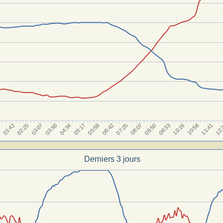
04:34
10:58
01:42
08:07
11:41
05:17
02:25
08:50
05:59
12:
03:07
09:33
06:42
03:50
10:16
9
07:25
Derniers 3 jours