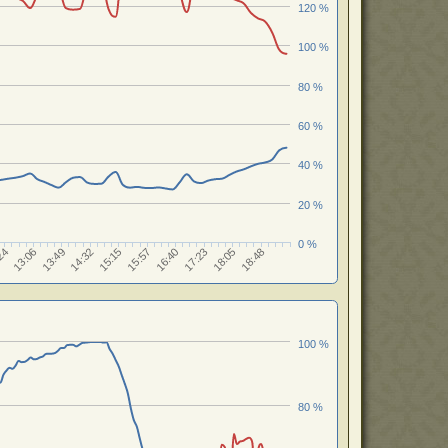
120 %
100 %
80 %
60 %
40 %
20 %
0 %
17:23
14:32
18:05
15:15
24
18:48
15:57
13:06
16:40
13:49
100 %
80 %