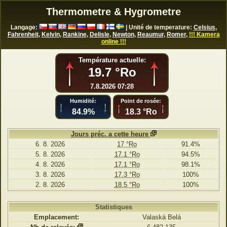
Thermometre & Hygrometre
Langage:
| Unité de temperature:
Celsius
,
Fahrenheit
,
Kelvin
,
Rankine
,
Delisle
,
Newton
,
Reaumur
,
Romer
,
!!! Kamera
online !!!
Température actuelle:
19.7 °Ro
7.8.2026 07:28
Humidité:
Point de rosée:
84.9%
18.3 °Ro
Jours préc. a cette heure
6. 8. 2026
17 °Ro
91.4%
5. 8. 2026
17.1 °Ro
94.5%
4. 8. 2026
17.1 °Ro
98.1%
3. 8. 2026
17.3 °Ro
100%
2. 8. 2026
18.5 °Ro
100%
Statistiques
Emplacement:
Valaská Belá