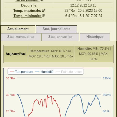
Nb de relevés:
6 482 135
Depuis le:
12.12.2012 18:13
Temp. maximale:
33 °Ro - 20.5.2023 15:00
Temp. minimale:
-6.4 °Ro - 8.1.2017 07:24
Actuellement
Stat. journalieres
Stat. mensuelles
Stat. annuelles
Historique
Humidité:
MIN: 75.8% |
Temperature:
MIN: 16.6 °Ro |
Aujourd'hui
MOY: 90.68% | MAX:
MOY: 18.5 °Ro | MAX: 20.5 °Ro
100%
Dernieres 24 H
Temperature
Humidité
Point de rosée
35 °Ro
120 %
30 °Ro
100 %
25 °Ro
80 %