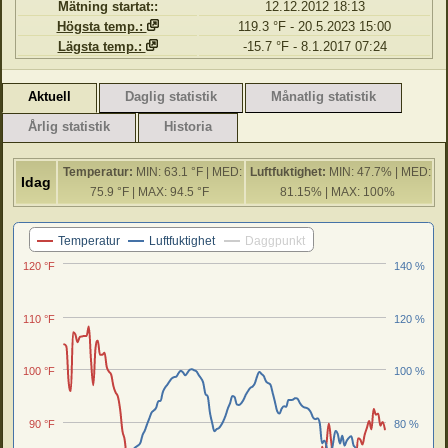
Mätning startat::
12.12.2012 18:13
Högsta temp.:
119.3 °F - 20.5.2023 15:00
Lägsta temp.:
-15.7 °F - 8.1.2017 07:24
Aktuell
Daglig statistik
Månatlig statistik
Årlig statistik
Historia
Temperatur:
MIN: 63.1 °F | MED:
Luftfuktighet:
MIN: 47.7% | MED:
Idag
75.9 °F | MAX: 94.5 °F
81.15% | MAX: 100%
Senaste 24 timmar
Temperatur
Luftfuktighet
Daggpunkt
120 °F
140 %
110 °F
120 %
100 °F
100 %
90 °F
80 %