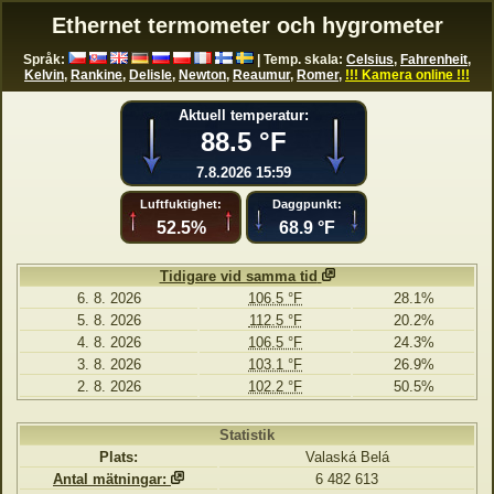
Ethernet termometer och hygrometer
Språk:
| Temp. skala:
Celsius
,
Fahrenheit
,
Kelvin
,
Rankine
,
Delisle
,
Newton
,
Reaumur
,
Romer
,
!!! Kamera online !!!
Aktuell temperatur:
88.5 °F
7.8.2026 15:59
Luftfuktighet:
Daggpunkt:
52.5%
68.9 °F
Tidigare vid samma tid
6. 8. 2026
106.5 °F
28.1%
5. 8. 2026
112.5 °F
20.2%
4. 8. 2026
106.5 °F
24.3%
3. 8. 2026
103.1 °F
26.9%
2. 8. 2026
102.2 °F
50.5%
Statistik
Plats:
Valaská Belá
Antal mätningar:
6 482 613