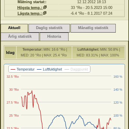
Mätning startat::
12.12.2012 18:13
Högsta temp.:
33 °Ro - 20.5.2023 15:00
Lägsta temp.:
-6.4 °Ro - 8.1.2017 07:24
Aktuell
Daglig statistik
Månatlig statistik
Årlig statistik
Historia
Temperatur:
MIN: 16.6 °Ro |
Luftfuktighet:
MIN: 50.8% |
Idag
MED: 20 °Ro | MAX: 25.4 °Ro
MED: 83.31% | MAX: 100%
Senaste 24 timmar
Temperatur
Luftfuktighet
Daggpunkt
32.5 °Ro
160 %
30 °Ro
140 %
27.5 °Ro
120 %
25 °Ro
100 %
22.5 °Ro
80 %