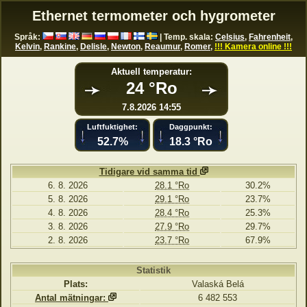
Ethernet termometer och hygrometer
Språk:
| Temp. skala:
Celsius
,
Fahrenheit
,
Kelvin
,
Rankine
,
Delisle
,
Newton
,
Reaumur
,
Romer
,
!!! Kamera online !!!
Aktuell temperatur:
24 °Ro
7.8.2026 14:55
Luftfuktighet:
Daggpunkt:
52.7%
18.3 °Ro
Tidigare vid samma tid
6. 8. 2026
28.1 °Ro
30.2%
5. 8. 2026
29.1 °Ro
23.7%
4. 8. 2026
28.4 °Ro
25.3%
3. 8. 2026
27.9 °Ro
29.7%
2. 8. 2026
23.7 °Ro
67.9%
Statistik
Plats:
Valaská Belá
Antal mätningar:
6 482 553