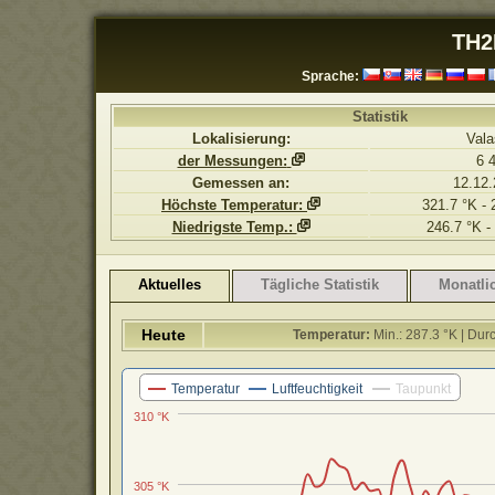
TH2
Sprache:
Statistik
Lokalisierung:
Vala
der Messungen:
6 
Gemessen an:
12.12.
Höchste Temperatur:
321.7 °K - 
Niedrigste Temp.:
246.7 °K -
Aktuelles
Tägliche Statistik
Monatlic
Heute
Temperatur:
Min.: 287.3 °K | Durc
Temperatur
Luftfeuchtigkeit
Taupunkt
310 °K
305 °K