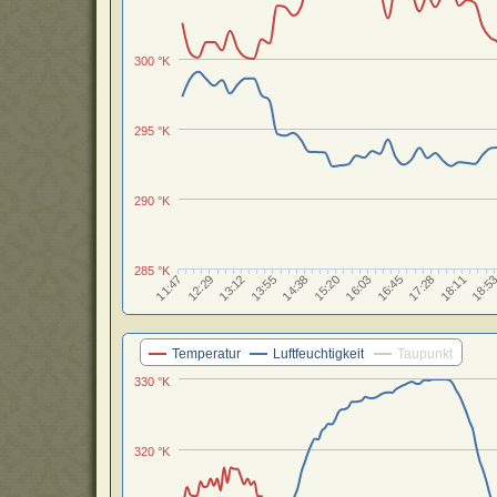
300 °K
295 °K
290 °K
285 °K
16:03
13:12
16:45
13:55
17:28
14:38
11:47
18:11
15:20
12:29
18:5
Temperatur
Luftfeuchtigkeit
Taupunkt
330 °K
320 °K