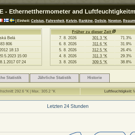
E - Ethernetthermometer and Luftfeuchtigkeitm
| Einheit:
Celsius
,
Fahrenheit
,
Kelvin
,
Rankine
,
Delisle
,
Newton
,
Reaum
Früher zu dieser Zeit
ská Belá
7. 8. 2026
301.3 °K
71.3%
483 806
6. 8. 2026
311.6 °K
31.9%
2012 18:13
5. 8. 2026
312.5 °K
26.4%
20.5.2023 15:00
4. 8. 2026
311.3 °K
29.3%
 8.1.2017 07:24
3. 8. 2026
309.5 °K
38.8%
he Statistik
Jährliche Statistik
Historie
hschnitt: 292.6 °K | Max.: 305.2 °K
Luftfeuchtigkeit:
M
Letzten 24 Stunden