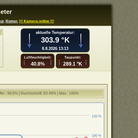
eter
ur
,
Romer
,
!!! Kamera online !!!
aktuelle Temperatur:
303.9 °K
8.8.2026 13:13
Luftfeuchtigkeit:
Taupunkt:
40.8%
289.1 °K
in.: 38.6% | Durchschnitt: 83.48% | Max.: 100%
120 %
100 %