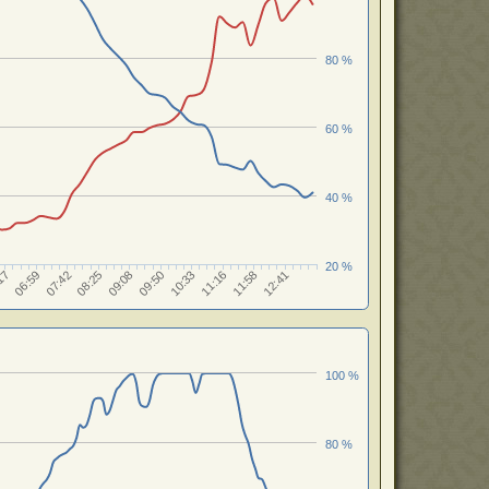
80 %
60 %
40 %
20 %
11:16
08:25
11:58
09:08
17
12:41
09:50
06:59
10:33
07:42
100 %
80 %