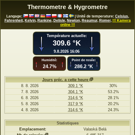
Thermometre & Hygrometre
Langage:
| Unité de temperature:
Celsius
,
Fahrenheit
,
Kelvin
,
Rankine
,
Delisle
,
Newton
,
Reaumur
,
Romer
,
!!! Kamera
online !!!
Température actuelle:
309.6 °K
9.8.2026 16:06
Humidité:
Point de rosée:
24.7%
286.2 °K
Jours préc. a cette heure
8. 8. 2026
309.1 °K
30%
7. 8. 2026
304.1 °K
53.2%
6. 8. 2026
314.6 °K
28.1%
5. 8. 2026
317.9 °K
20.2%
4. 8. 2026
314.6 °K
24.3%
Statistiques
Emplacement:
Valaská Belá