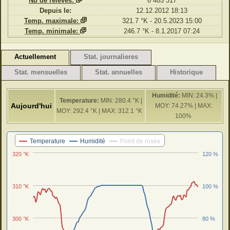
Nb de relevés:
6 485 317
Depuis le:
12.12.2012 18:13
Temp. maximale:
321.7 °K - 20.5.2023 15:00
Temp. minimale:
246.7 °K - 8.1.2017 07:24
Actuellement
Stat. journalieres
Stat. mensuelles
Stat. annuelles
Historique
Humidité:
MIN: 24.3% |
Temperature:
MIN: 280.4 °K |
Aujourd'hui
MOY: 74.27% | MAX:
MOY: 292.4 °K | MAX: 312.1 °K
100%
Dernieres 24 H
Temperature
Humidité
Point de rosée
320 °K
120 %
310 °K
100 %
300 °K
80 %