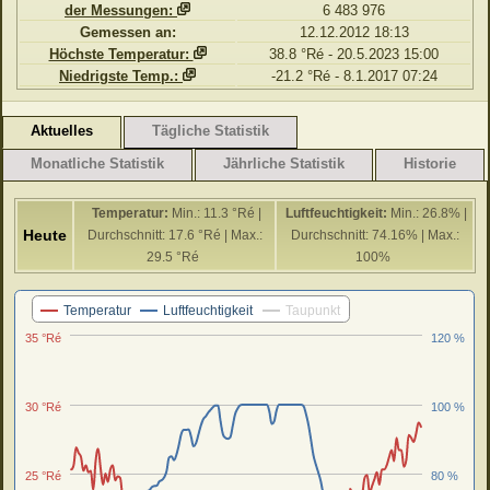
der Messungen:
6 483 976
Gemessen an:
12.12.2012 18:13
Höchste Temperatur:
38.8 °Ré - 20.5.2023 15:00
Niedrigste Temp.:
-21.2 °Ré - 8.1.2017 07:24
Aktuelles
Tägliche Statistik
Monatliche Statistik
Jährliche Statistik
Historie
Temperatur:
Min.: 11.3 °Ré |
Luftfeuchtigkeit:
Min.: 26.8% |
Heute
Durchschnitt: 17.6 °Ré | Max.:
Durchschnitt: 74.16% | Max.:
29.5 °Ré
100%
Letzten 24 Stunden
Temperatur
Luftfeuchtigkeit
Taupunkt
35 °Ré
120 %
30 °Ré
100 %
25 °Ré
80 %