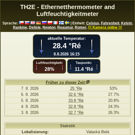
TH2E - Ethernetthermometer and
Luftfeuchtigkeitmeter
Sprache:
| Einheit:
Celsius
,
Fahrenheit
,
Kelvin
,
Rankine
,
Delisle
,
Newton
,
Reaumur
,
Romer
,
!!! Kamera online !!!
aktuelle Temperatur:
28.4 °Ré
8.8.2026 16:15
Luftfeuchtigkeit:
Taupunkt:
28%
11.4 °Ré
Früher zu dieser Zeit
7. 8. 2026
25 °Ré
53%
6. 8. 2026
32.6 °Ré
27.7%
5. 8. 2026
33.8 °Ré
20.8%
4. 8. 2026
32.8 °Ré
24.3%
3. 8. 2026
32.7 °Ré
26.3%
Statistik
Lokalisierung:
Valaská Belá